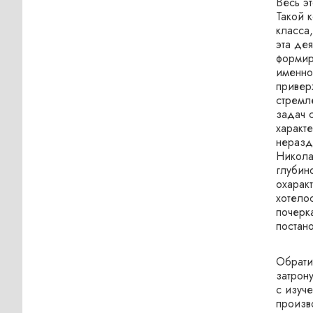
Весь э
Такой 
класса
эта дея
формир
именно
привер
стремл
задач 
характ
неразд
Никола
глубин
охарак
хотело
почерк
постан
Обрати
затрон
с изуч
произв