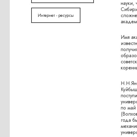
науки, 
Сибири
сложне
Интернет - ресурсы
академ
Имя ак
известн
получи
образо
советс
коренн
Н.Н.Ян
Куйбыш
поступ
универс
по май
(Волхо
года б
механи
универ