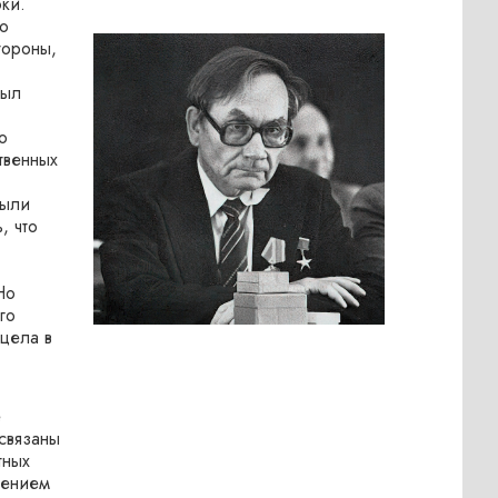
ки.
о
тороны,
был
о
твенных
были
, что
Но
го
ицела в
е
связаны
тных
чением