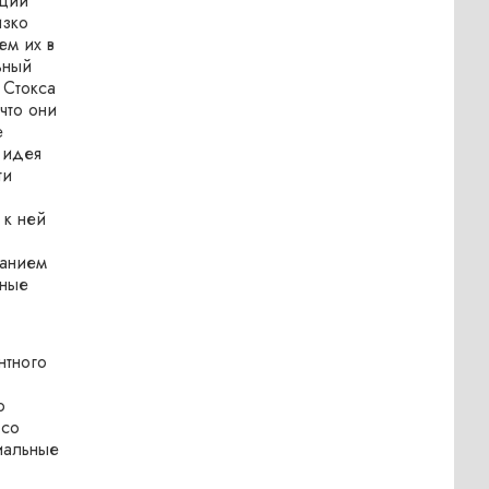
ации
изко
ем их в
ьный
 Стокса
что они
е
 идея
ти
 к ней
ванием
жные
нтного
о
 со
иальные