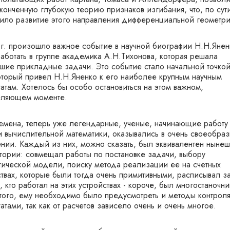
конченную глубокую теорию признаков изгибания, что, по сути
ило развитие этого направления дифференциальной геометри
 г. произошло важное событие в научной биографии Н.Н.Янен
работать в группе академика А.Н.Тихонова, которая решала
шие прикладные задачи. Это событие стало начальной точкой
который привел Н.Н.Яненко к его наиболее крупным научным
атам. Хотелось бы особо остановиться на этом важном,
ляющем моменте.
ремена, теперь уже легендарные, ученые, начинающие работу 
и вычислительной математики, оказывались в очень своеобра
нии. Каждый из них, можно сказать, был эквивалентен ныне
тории: совмещал работы по постановке задачи, выбору
тической модели, поиску метода реализации ее на счетных
ствах, которые были тогда очень примитивными, расписывал з
, кто работал на этих устройствах - короче, был многостаночни
того, ему необходимо было предусмотреть и методы контроля
атами, так как от расчетов зависело очень и очень многое.