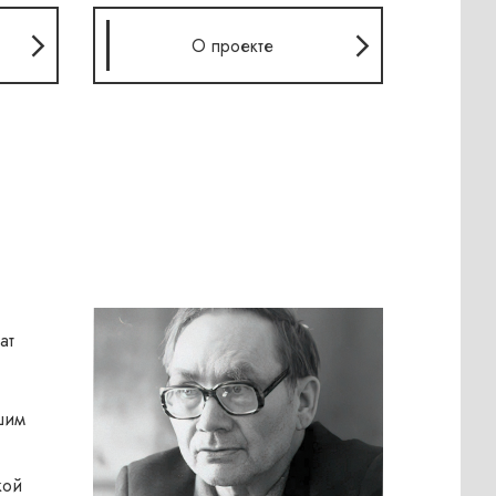
О проекте
ат
шим
кой