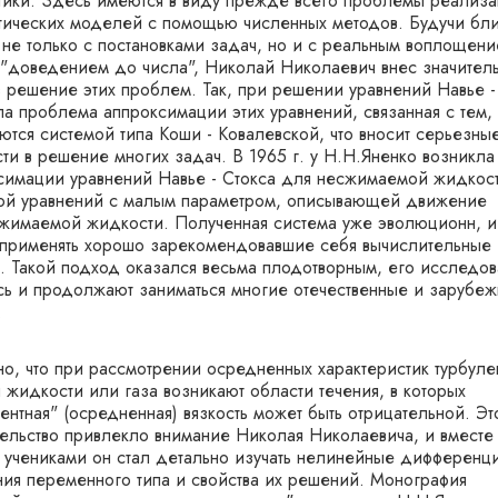
тики. Здесь имеются в виду прежде всего проблемы реализ
тических моделей с помощью численных методов. Будучи бл
 не только с постановками задач, но и с реальным воплощени
 "доведением до числа", Николай Николаевич внес значител
в решение этих проблем. Так, при решении уравнений Навье -
ла проблема аппроксимации этих уравнений, связанная с тем, 
ются системой типа Коши - Ковалевской, что вносит серьезны
сти в решение многих задач. В 1965 г. у Н.Н.Яненко возникла
симации уравнений Навье - Стокса для несжимаемой жидкос
ой уравнений с малым параметром, описывающей движение
жимаемой жидкости. Полученная система уже эволюционн, и
применять хорошо зарекомендовавшие себя вычислительные
. Такой подход оказался весьма плодотворным, его исследо
сь и продолжают заниматься многие отечественные и зарубе
.
но, что при рассмотрении осредненных характеристик турбуле
 жидкости или газа возникают области течения, в которых
ентная" (осредненная) вязкость может быть отрицательной. Эт
тельство привлекло внимание Николая Николаевича, и вместе
 учениками он стал детально изучать нелинейные дифференц
ния переменного типа и свойства их решений. Монография