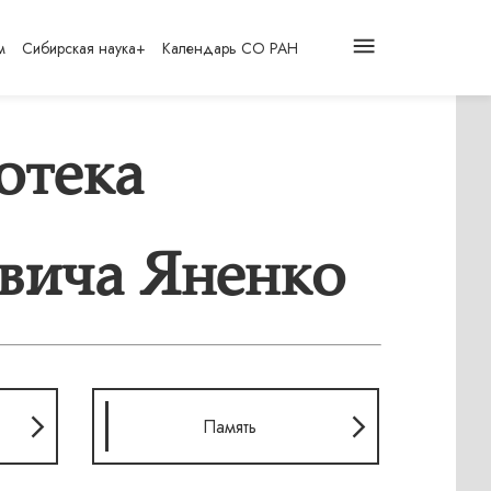
м
Сибирская наука+
Календарь СО РАН
отека
вича Яненко
Память