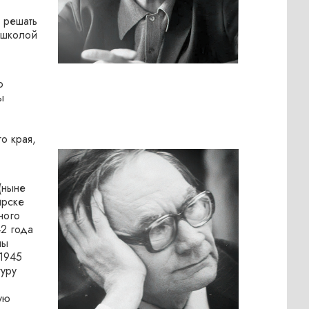
 решать
 школой
о
ы
о края,
(ныне
ирске
ного
42 года
ны
 1945
уру
ую