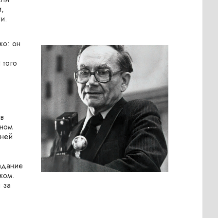
,
и.
ко: он
 того
в
зном
шней
адание
ком.
 за