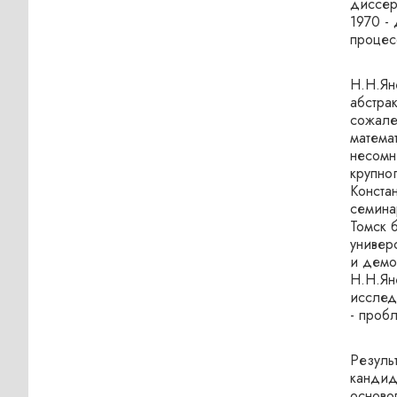
диссер
1970 -
процес
Н.Н.Яне
абстра
сожале
матема
несомн
крупно
Констан
семина
Томск 
универс
и демо
Н.Н.Ян
исслед
- проб
Резуль
кандида
осново