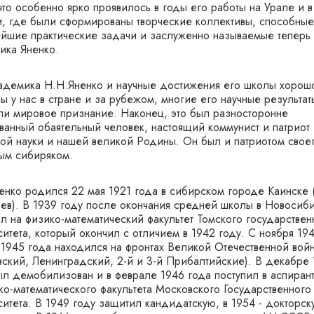
что особенно ярко проявилось в годы его работы на Урале и в
, где были сформированы творческие коллективы, способные
йшие практические задачи и заслуженно называемые теперь
ика Яненко.
адемика Н.Н.Яненко и научные достижения его школы хорош
ы у нас в стране и за рубежом, многие его научные результат
ли мировое признание. Наконец, это был разносторонне
ванный обаятельный человек, настоящий коммунист и патриот
кой науки и нашей великой Родины. Он был и патриотом своег
ым сибиряком.
енко родился 22 мая 1921 года в сибирском городе Каинске 
ев). В 1939 году после окончания средней школы в Новосиб
ил на физико-математический факультет Томского государствен
итета, который окончил с отличием в 1942 году. С ноября 19
 1945 года находился на фронтах Великой Отечественной вой
вский, Ленинградский, 2-й и 3-й Прибалтийские). В декабре
ыл демобилизован и в феврале 1946 года поступил в аспирант
ко-математического факультета Московского Государственного
ситета. В 1949 году защитил кандидатскую, в 1954 - докторск