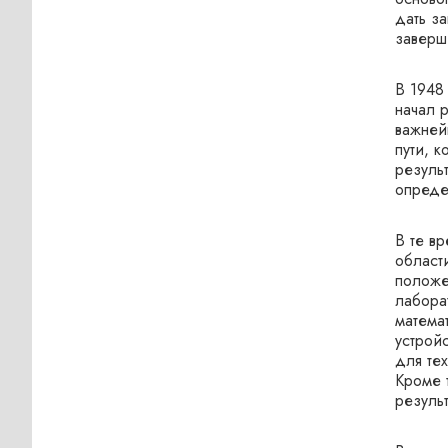
дать за
заверш
В 1948
начал 
важней
пути, 
результ
опреде
В те в
област
положе
лабора
матема
устрой
для тех
Кроме 
результ