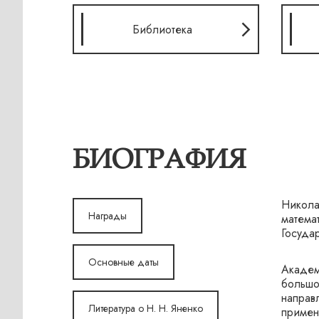
Библиотека
БИОГРАФИЯ
Никола
Награды
матема
Госуда
Основные даты
Академ
большо
направ
Литература о Н. Н. Яненко
примен