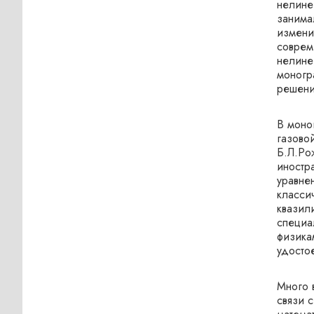
нелине
занима
измени
соврем
нелине
моногр
решени
В моно
газово
Б.Л.Ро
иностр
уравне
класси
квазил
специа
физика
удосто
Много 
связи 