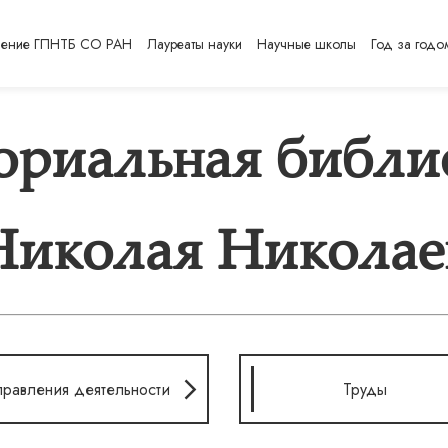
ление ГПНТБ СО РАН
Лауреаты науки
Научные школы
Год за годо
риальная библи
Николая Николае
равления деятельности
Труды