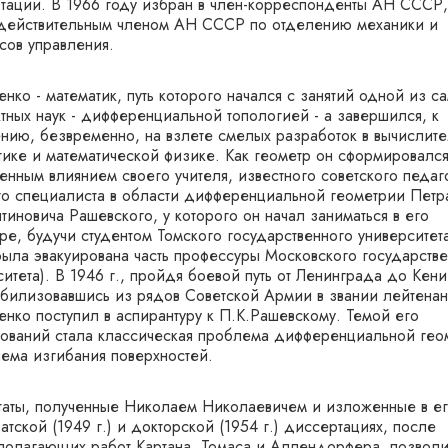
тации. В 1966 году избран в член-корреспонденты АН СССР,
 действительным членом АН СССР по отделению механики и
сов управления.
нко - математик, путь которого начался с занятий одной из с
ктных наук - дифференциальной топологией - а завершился, к
нию, безвременно, на взлете смелых разработок в вычислит
тике и математической физике. Как геометр он сформировалс
енным влиянием своего учителя, известного советского педаг
го специалиста в области дифференциальной геометрии Петр
тиновича Рашевского, у которого он начал заниматься в его
ре, будучи студентом Томского государственного университета
была эвакуирована часть профессуры Московского государств
итета). В 1946 г., пройдя боевой путь от Ленинграда до Кен
билизовавшись из рядов Советской Армии в звании лейтенан
енко поступил в аспирантуру к П.К.Рашевскому. Темой его
ований стала классическая проблема дифференциальной гео
лема изгибания поверхностей.
таты, полученные Николаем Николаевичем и изложенные в е
тской (1949 г.) и докторской (1954 г.) диссертациях, после
полагающих работ Картана, Томаса и Аллендорфера, позвол