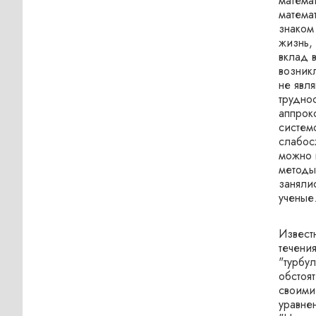
матема
матема
знаком
жизнь,
вклад 
возник
не явля
трудно
аппрок
систем
слабос
можно 
методы
заняли
ученые
Извест
течения
"турбул
обстоя
своими
уравне