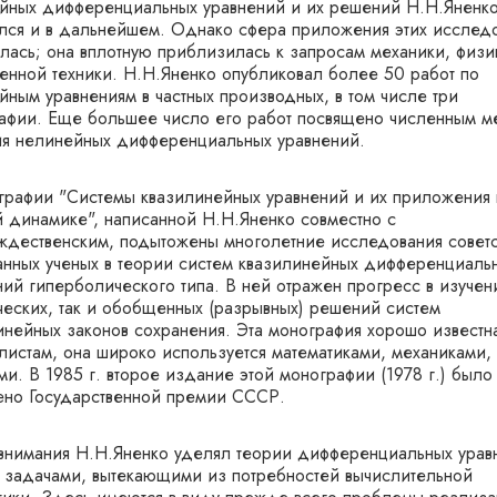
йных дифференциальных уравнений и их решений Н.Н.Яненк
лся и в дальнейшем. Однако сфера приложения этих исслед
лась; она вплотную приблизилась к запросам механики, физи
енной техники. Н.Н.Яненко опубликовал более 50 работ по
йным уравнениям в частных производных, в том числе три
афии. Еще большее число его работ посвящено численным м
я нелинейных дифференциальных уравнений.
графии "Системы квазилинейных уравнений и их приложения 
й динамике", написанной Н.Н.Яненко совместно с
ждественским, подытожены многолетние исследования советс
анных ученых в теории систем квазилинейных дифференциаль
ний гиперболического типа. В ней отражен прогресс в изучен
ческих, так и обобщенных (разрывных) решений систем
инейных законов сохранения. Эта монография хорошо известн
листам, она широко используется математиками, механиками,
ми. В 1985 г. второе издание этой монографии (1978 г.) было
ено Государственной премии СССР.
внимания Н.Н.Яненко уделял теории дифференциальных урав
с задачами, вытекающими из потребностей вычислительной