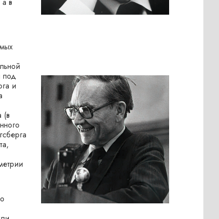
 а в
амых
ельной
я под
ога и
а
 (в
енного
игсберга
та,
метрии
го
или