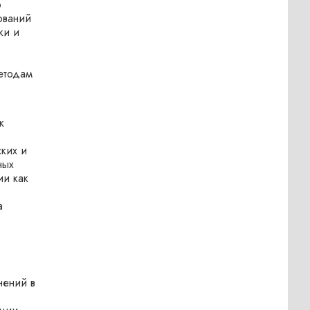
о
ований
ки и
етодам
к
ких и
ных
ии как
а
нений в