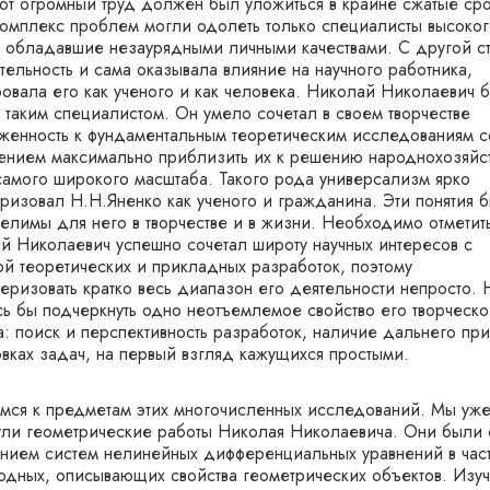
тот огромный труд должен был уложиться в крайне сжатые сро
комплекс проблем могли одолеть только специалисты высоког
, обладавшие незаурядными личными качествами. С другой с
тельность и сама оказывала влияние на научного работника,
овала его как ученого и как человека. Николай Николаевич 
 таким специалистом. Он умело сочетал в своем творчестве
женность к фундаментальным теоретическим исследованиям с
ением максимально приблизить их к решению народнохозяйс
самого широкого масштаба. Такого рода универсализм ярко
еризовал Н.Н.Яненко как ученого и гражданина. Эти понятия 
елимы для него в творчестве и в жизни. Необходимо отметить
й Николаевич успешно сочетал широту научных интересов с
ой теоретических и прикладных разработок, поэтому
теризовать кратко весь диапазон его деятельности непросто. 
сь бы подчеркнуть одно неотъемлемое свойство его творческо
а: поиск и перспективность разработок, наличие дальнего пр
овках задач, на первый взгляд кажущихся простыми.
мся к предметам этих многочисленных исследований. Мы уж
ули геометрические работы Николая Николаевича. Они были 
ением систем нелинейных дифференциальных уравнений в час
одных, описывающих свойства геометрических объектов. Изу