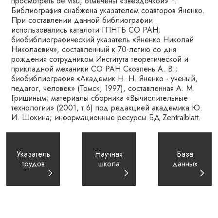
просмотреть de visu, отмечены «звездочкой» *.
Библиография снабжена указателем соавторов Яненко.
При составлении данной библиографии
использовались каталоги ГПНТБ СО РАН;
биобиблиографический указатель «Яненко Николай
Николаевич», составленный к 70-летию со дня
рождения сотрудником Института теоретической и
прикладной механики СО РАН Сковпень А. В.;
биобиблиография «Академик Н. Н. Яненко - ученый,
педагог, человек» (Томск, 1997), составленная А. М.
Гришиным; материалы сборника «Вычислительные
технологии» (2001, т.6) под редакцией академика Ю.
И. Шокина; информационные ресурсы БД Zentralblatt.
Указатель
Научная
База
трудов
школа
данных