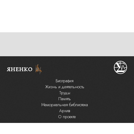
ЯНЕНКО
Биография
Жизнь и деятельность
Труды
Память
Мемориальная библиотека
Архив
О проекте
ГПНТБ СО РАН